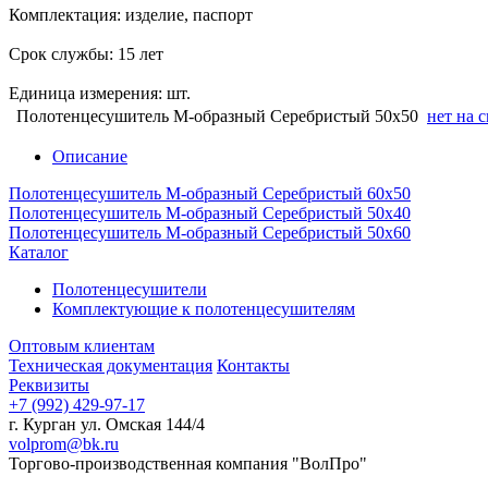
Комплектация: изделие, паспорт
Срок службы: 15 лет
Единица измерения: шт.
Полотенцесушитель М-образный Серебристый 50х50
нет на 
Описание
Полотенцесушитель М-образный Серебристый 60х50
Полотенцесушитель М-образный Серебристый 50х40
Полотенцесушитель М-образный Серебристый 50х60
Каталог
Полотенцесушители
Комплектующие к полотенцесушителям
Оптовым клиентам
Техническая документация
Контакты
Реквизиты
+7 (992) 429-97-17
г. Курган ул. Омская 144/4
volprom@bk.ru
Торгово-производственная компания "ВолПро"